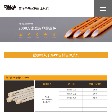
星德牌聚丁烯PB管材管件系列