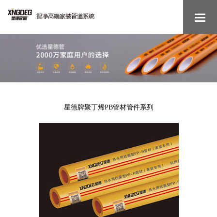
星德牌聚丁烯PB管材管件系列