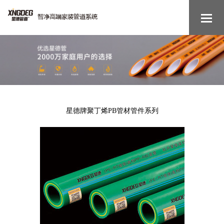
星德牌聚丁烯PB管材管件系列