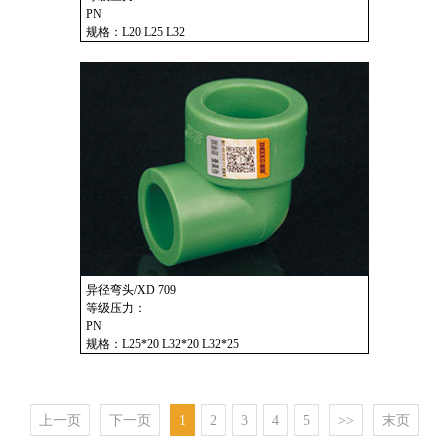
PN
规格：L20 L25 L32
异径弯头/XD 709
等级压力：
PN
规格：L25*20 L32*20 L32*25
上一页
下一页
1
2
3
4
5
>>
末页