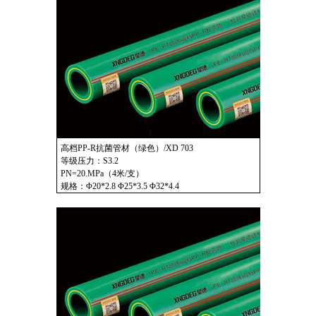
高档PP-R抗菌管材（绿色）/XD 703
等级压力：S3.2
PN=20.MPa（4米/支）
规格：Φ20*2.8 Φ25*3.5 Φ32*4.4