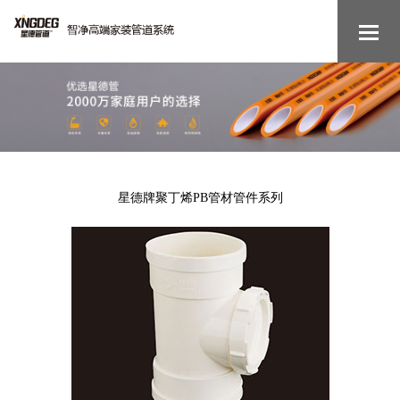
星德牌聚丁烯PB管材管件系列