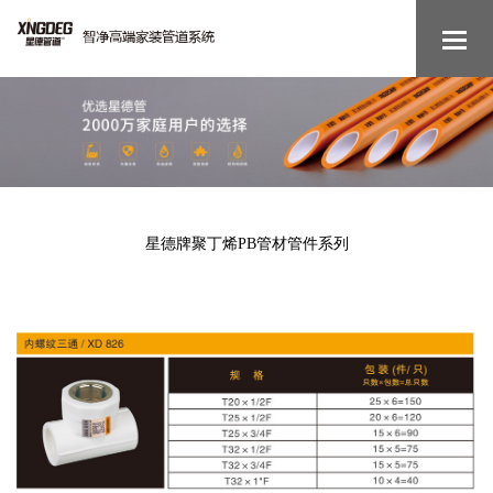
星德牌聚丁烯PB管材管件系列