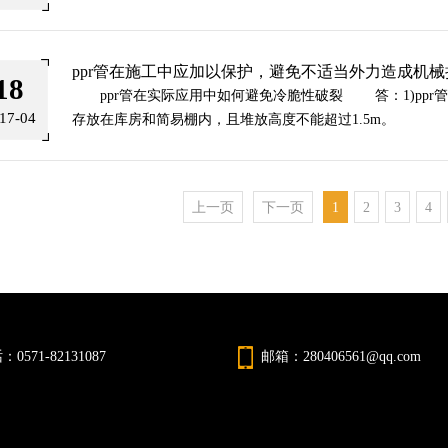
ppr管在施工中应加以保护，避免不适当外力造成机械
18
ppr管在实际应用中如何避免冷脆性破裂 答：1)ppr
17-04
存放在库房和简易棚内，且堆放高度不能超过1.5m。
上一页
下一页
1
2
3
4
0571-82131087
邮箱：280406561@qq.com